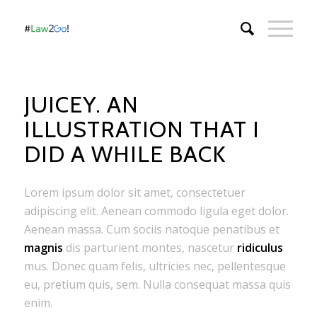
JUICEY. AN
ILLUSTRATION THAT I
DID A WHILE BACK
Lorem ipsum dolor sit amet, consectetuer
adipiscing elit. Aenean commodo ligula eget dolor.
Aenean massa. Cum sociis natoque penatibus et
magnis
dis parturient montes, nascetur
ridiculus
mus. Donec quam felis, ultricies nec, pellentesque
eu, pretium quis, sem. Nulla consequat massa quis
enim.